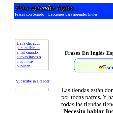
Frases con Sonido
Lecciones para aprender Inglés
Haga clic aquí
para recibir un
Frases En Inglés E
email cuando
nuevas frases o
artículo se
publican.
Esc
Subscribe in a reader
Las tiendas están don
por todas partes. Y
todas las tiendas ti
"
Necesito hablar In