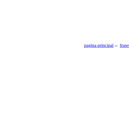
pagina-principal
--
frase